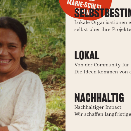
Marie-Schlei
Verein
Selbstbest
Lokale Organisationen 
selbst über ihre Projekte
Lokal
Von der Community für
Die Ideen kommen von d
Nachhaltig
Nachhaltiger Impact:
Wir schaffen langfristig