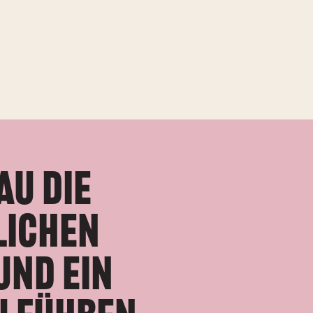
a
u
d
i
e
l
i
c
h
e
n
u
n
d
e
i
n