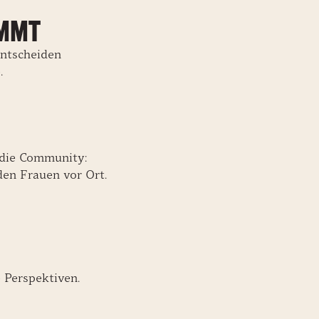
immt
entscheiden
.
 die Community:
en Frauen vor Ort.
e Perspektiven.