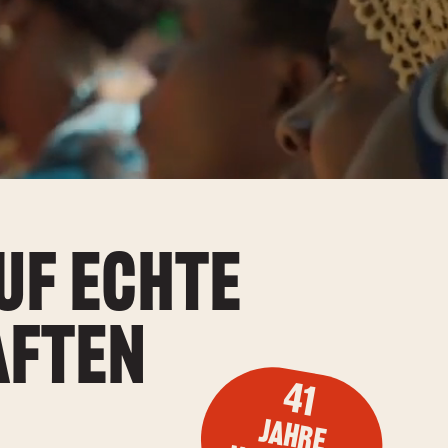
uf echte
aften
41
Jahre