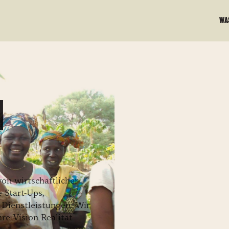
Wa
n
on wirtschaftlicher
 Start-Ups,
 Dienstleistungen: Wir
re Vision Realität