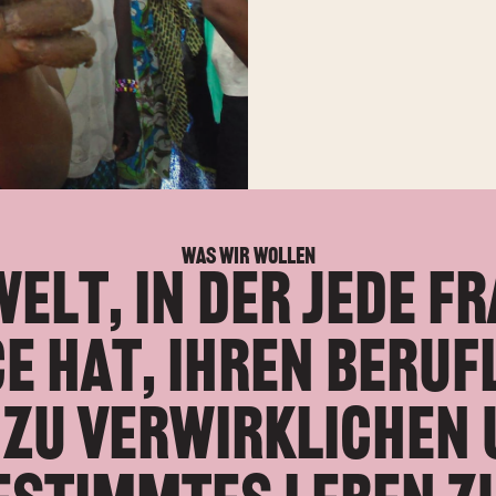
Was wir wollen
W
e
l
t
,
i
n
d
e
r
j
e
d
e
F
r
c
e
h
a
t
,
i
h
r
e
n
b
e
r
u
f
z
u
v
e
r
w
i
r
k
l
i
c
h
e
n