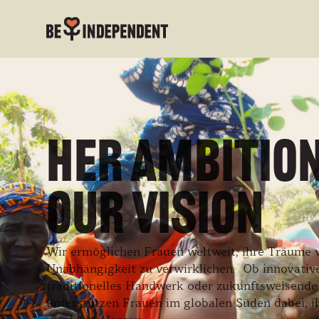
Her ambitio
our vision
Wir ermöglichen Frauen weltweit, ihre Träume v
Unabhängigkeit zu verwirklichen. Ob innovative
traditionelles Handwerk oder zukunftsweisende
unterstützen Frauen im globalen Süden dabei, ih