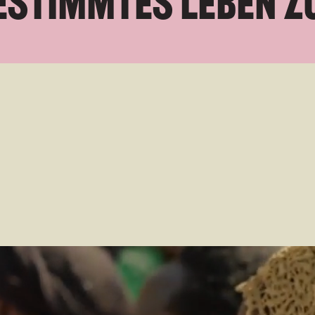
e
s
t
i
m
m
t
e
s
L
e
b
e
n
z