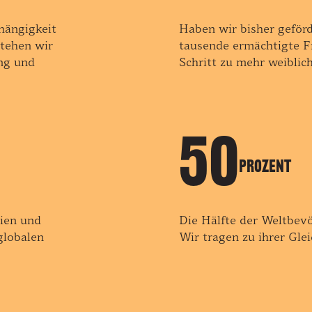
hängigkeit
Haben wir bisher geförd
stehen wir
tausende ermächtigte Fr
ng und
Schritt zu mehr weiblic
50
Prozent
sien und
Die Hälfte der Weltbevö
globalen
Wir tragen zu ihrer Gle