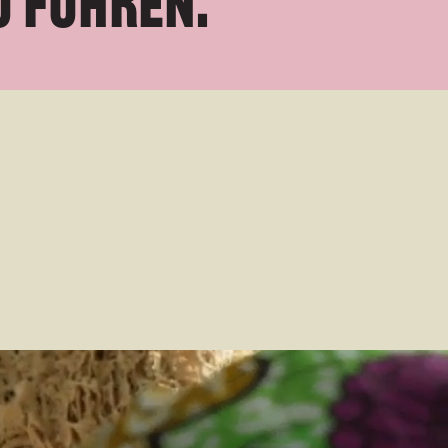
u
f
ü
h
r
e
n
.