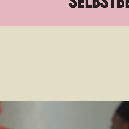
s
e
l
b
s
t
b