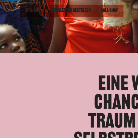
werden zu lassen.
Spenden
Newsletter bestellen
Soli-Shop
E
i
n
e
C
h
a
n
T
r
a
u
m